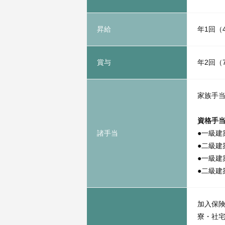
昇給
年1回（
賞与
年2回（
家族手
資格手
諸手当
●一級建築
●二級建築
●一級建
●二級建
加入保
寮・社