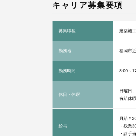
キャリア募集要項
募集職種
建築施
勤務地
福岡市
勤務時間
8:00～
日曜日
休日・休暇
有給休暇
月給￥30
給与
・残業3
・諸手