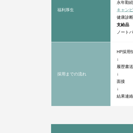
永年勤
福利厚生
キャン
健康診
支給品
ノートパ
HP採用
↓
履歴書
採用までの流れ
↓
面接
↓
結果連