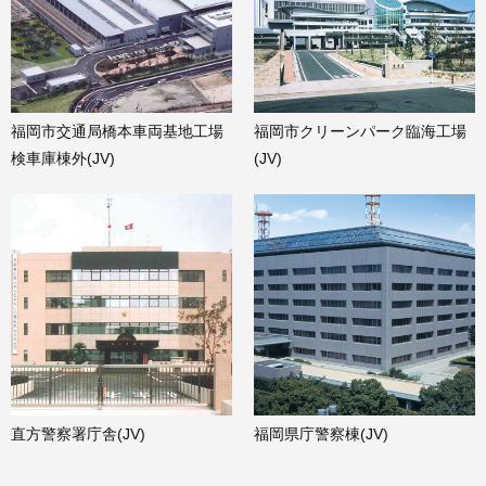
福岡市交通局橋本車両基地工場
福岡市クリーンパーク臨海工場
検車庫棟外(JV)
(JV)
直方警察署庁舎(JV)
福岡県庁警察棟(JV)