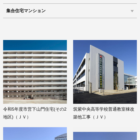
集合住宅マンション
令和5年度市営下山門住宅(その2
筑紫中央高等学校普通教室棟改
地区)（ＪＶ）
築他工事（ＪＶ）