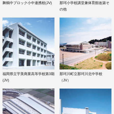
舞鶴中ブロック小中連携校(JV)
那珂小学校講堂兼体育館改築そ
の他
福岡県立宇美商業高等学校第3期
那珂川町立那珂川北中学校
(JV)
（JV）