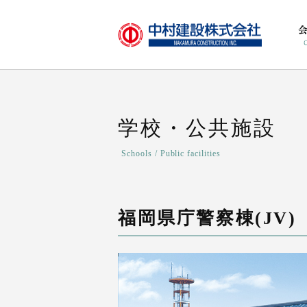
学校・公共施設
Schools / Public facilities
福岡県庁警察棟(JV)