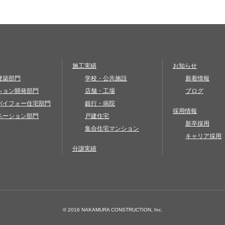
施工実績
お知らせ
建築部門
学校・公共施設
新着情報
ション開発部門
店舗・工場
ブログ
バイフォー住宅部門
銀行・病院
採用情報
ベーション部門
戸建住宅
新卒採用
集合住宅マンション
キャリア採用
分譲実績
© 2016 NAKAMURA CONSTRUCTION, Inc.