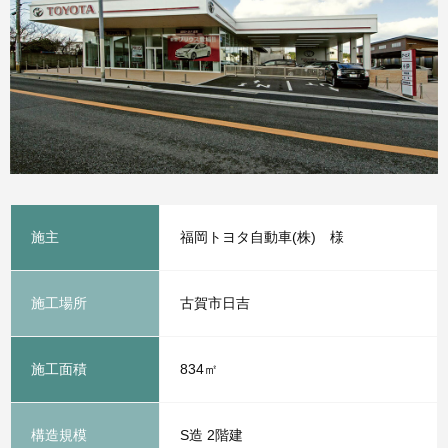
施主
福岡トヨタ自動車(株) 様
施工場所
古賀市日吉
施工面積
834㎡
構造規模
S造 2階建