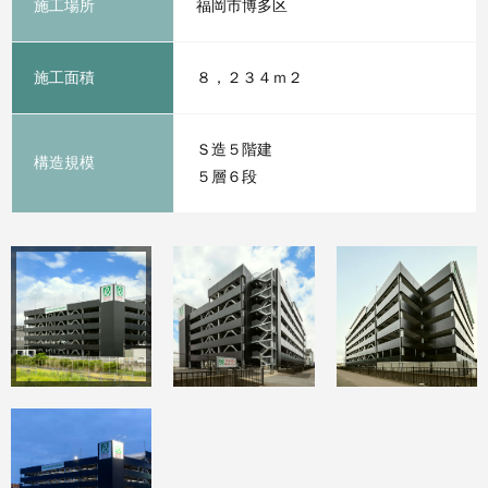
施工場所
福岡市博多区
施工面積
８，２３４ｍ２
Ｓ造５階建
構造規模
５層６段