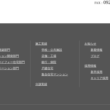
09
FAX：
施工実績
お知らせ
建築部門
学校・公共施設
新着情報
ション開発部門
店舗・工場
ブログ
バイフォー住宅部門
銀行・病院
採用情報
ベーション部門
戸建住宅
新卒採用
集合住宅マンション
キャリア採用
分譲実績