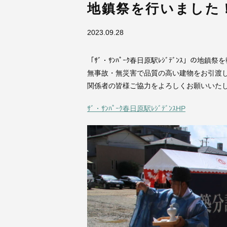
地鎮祭を行いました
2023.09.28
「ｻﾞ・ｻﾝﾊﾟｰｸ春日原駅ﾚｼﾞﾃﾞﾝｽ」の地鎮
無事故・無災害で品質の高い建物をお引渡
関係者の皆様ご協力をよろしくお願いいた
ｻﾞ・ｻﾝﾊﾟｰｸ春日原駅ﾚｼﾞﾃﾞﾝｽHP