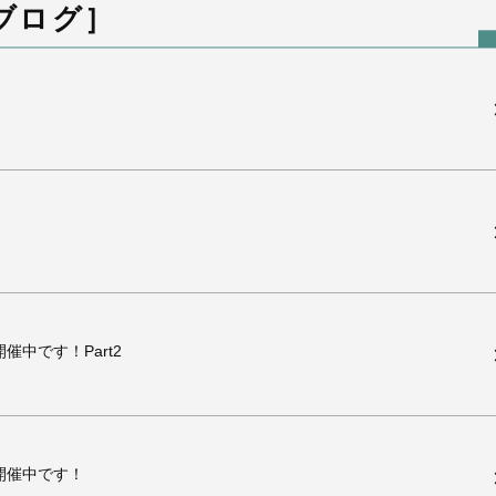
［ブログ］
催中です！Part2
開催中です！