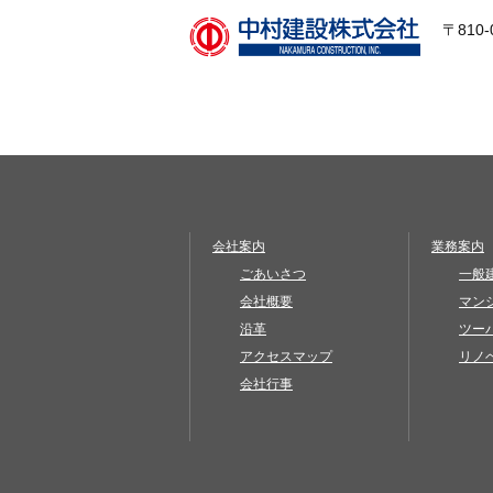
〒810
会社案内
業務案内
ごあいさつ
一般
会社概要
マン
沿革
ツー
アクセスマップ
リノ
会社行事