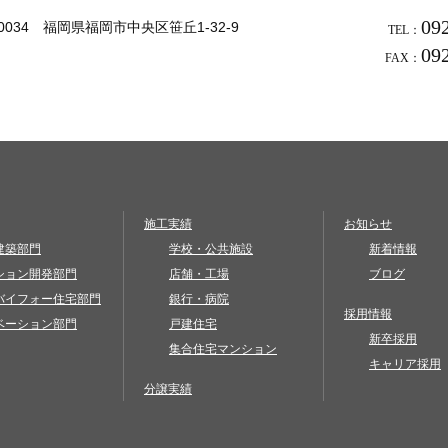
09
-0034 福岡県福岡市中央区笹丘1-32-9
TEL：
09
FAX：
施工実績
お知らせ
建築部門
学校・公共施設
新着情報
ション開発部門
店舗・工場
ブログ
バイフォー住宅部門
銀行・病院
採用情報
ベーション部門
戸建住宅
新卒採用
集合住宅マンション
キャリア採用
分譲実績