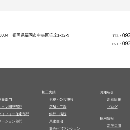
09
-0034 福岡県福岡市中央区笹丘1-32-9
TEL：
09
FAX：
施工実績
お知らせ
建築部門
学校・公共施設
新着情報
ション開発部門
店舗・工場
ブログ
バイフォー住宅部門
銀行・病院
採用情報
ベーション部門
戸建住宅
新卒採用
集合住宅マンション