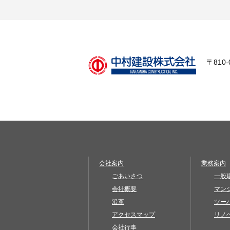
〒810
会社案内
業務案内
ごあいさつ
一般
会社概要
マン
沿革
ツー
アクセスマップ
リノ
会社行事