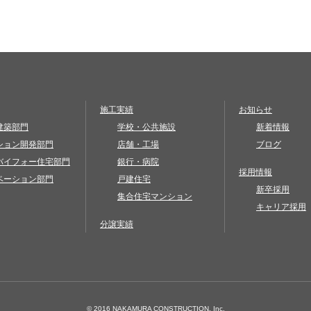
施工実績
お知らせ
建築部門
学校・公共施設
新着情報
ション開発部門
店舗・工場
ブログ
バイフォー住宅部門
銀行・病院
採用情報
ベーション部門
戸建住宅
新卒採用
集合住宅マンション
キャリア採用
分譲実績
© 2016 NAKAMURA CONSTRUCTION, Inc.