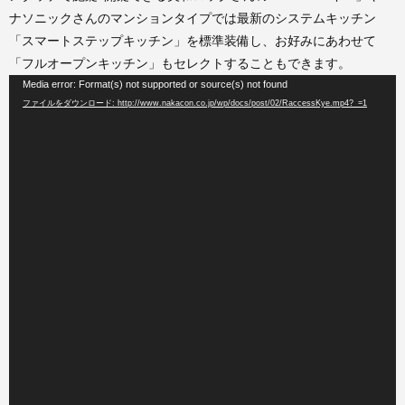
ナソニックさんのマンションタイプでは最新のシステムキッチン
「スマートステップキッチン」を標準装備し、お好みにあわせて
「フルオープンキッチン」もセレクトすることもできます。
動
Media error: Format(s) not supported or source(s) not found
ファイルをダウンロード: http://www.nakacon.co.jp/wp/docs/post/02/RaccessKye.mp4?_=1
画
プ
レ
ー
ヤ
ー