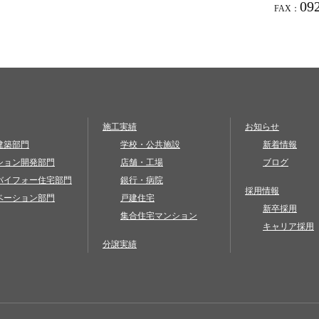
09
FAX：
施工実績
お知らせ
建築部門
学校・公共施設
新着情報
ション開発部門
店舗・工場
ブログ
バイフォー住宅部門
銀行・病院
採用情報
ベーション部門
戸建住宅
新卒採用
集合住宅マンション
キャリア採用
分譲実績