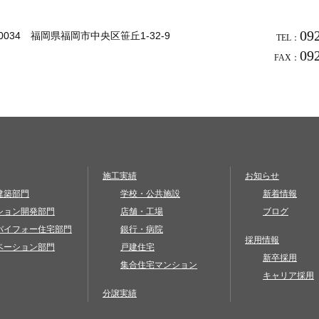
09
-0034 福岡県福岡市中央区笹丘1-32-9
TEL：
09
FAX：
施工実績
お知らせ
建築部門
学校・公共施設
新着情報
ション開発部門
店舗・工場
ブログ
バイフォー住宅部門
銀行・病院
採用情報
ベーション部門
戸建住宅
新卒採用
集合住宅マンション
キャリア採用
分譲実績