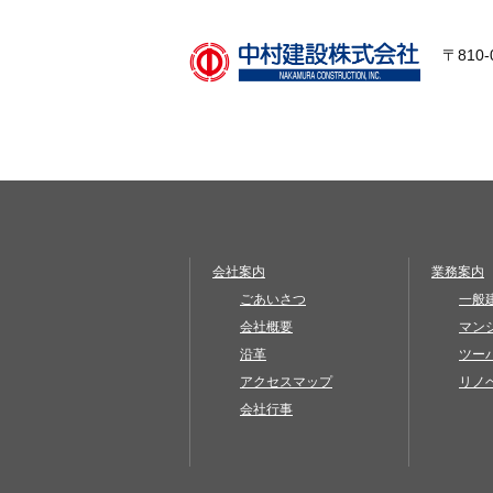
〒810
会社案内
業務案内
ごあいさつ
一般
会社概要
マン
沿革
ツー
アクセスマップ
リノ
会社行事